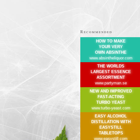
Recommended
HOW TO MAKE
YOUR VERY
OWN ABSINTHE
www.absintheliquor.com
THE WORLDS
LARGEST ESSENCE
ASSORTMENT
www.partyman.se
NEW AND IMPROVED
FAST-ACTING
TURBO YEAST
www.turbo-yeast.com
EASY ALCOHOL
DISTILLATION WITH
EASYSTILL
TABLETOPS
www.easystill.com