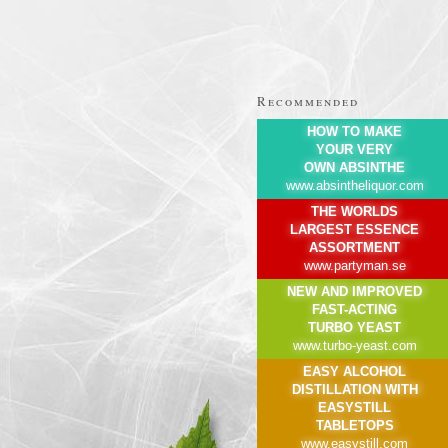
Recommended
HOW TO MAKE
YOUR VERY
OWN ABSINTHE
www.absintheliquor.com
THE WORLDS
LARGEST ESSENCE
ASSORTMENT
www.partyman.se
NEW AND IMPROVED
FAST-ACTING
TURBO YEAST
www.turbo-yeast.com
EASY ALCOHOL
DISTILLATION WITH
EASYSTILL
TABLETOPS
www.easystill.com