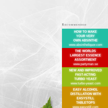
Recommended
HOW TO MAKE
YOUR VERY
OWN ABSINTHE
www.absintheliquor.com
THE WORLDS
LARGEST ESSENCE
ASSORTMENT
www.partyman.se
NEW AND IMPROVED
FAST-ACTING
TURBO YEAST
www.turbo-yeast.com
EASY ALCOHOL
DISTILLATION WITH
EASYSTILL
TABLETOPS
www.easystill.com