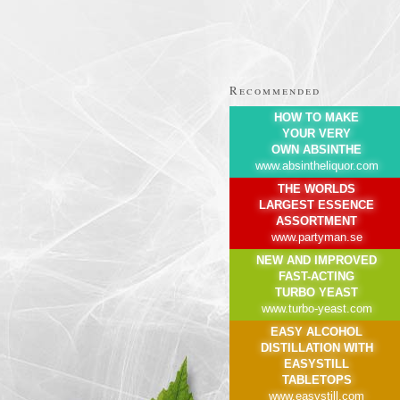
Recommended
HOW TO MAKE
YOUR VERY
OWN ABSINTHE
www.absintheliquor.com
THE WORLDS
LARGEST ESSENCE
ASSORTMENT
www.partyman.se
NEW AND IMPROVED
FAST-ACTING
TURBO YEAST
www.turbo-yeast.com
EASY ALCOHOL
DISTILLATION WITH
EASYSTILL
TABLETOPS
www.easystill.com