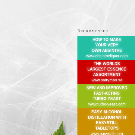
Recommended
HOW TO MAKE
YOUR VERY
OWN ABSINTHE
www.absintheliquor.com
THE WORLDS
LARGEST ESSENCE
ASSORTMENT
www.partyman.se
NEW AND IMPROVED
FAST-ACTING
TURBO YEAST
www.turbo-yeast.com
EASY ALCOHOL
DISTILLATION WITH
EASYSTILL
TABLETOPS
www.easystill.com