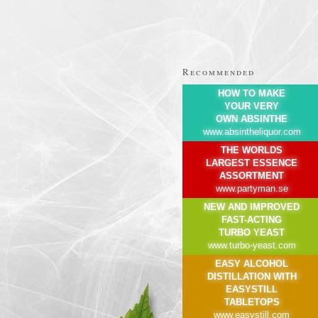
Recommended
HOW TO MAKE
YOUR VERY
OWN ABSINTHE
www.absintheliquor.com
THE WORLDS
LARGEST ESSENCE
ASSORTMENT
www.partyman.se
NEW AND IMPROVED
FAST-ACTING
TURBO YEAST
www.turbo-yeast.com
EASY ALCOHOL
DISTILLATION WITH
EASYSTILL
TABLETOPS
www.easystill.com