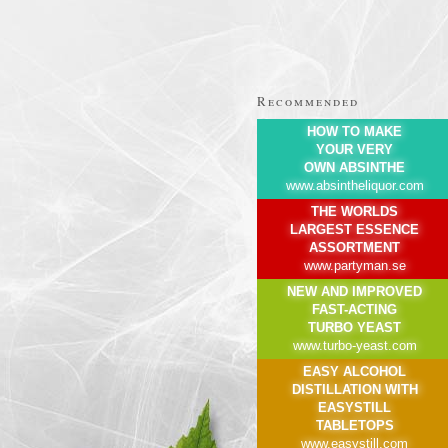
Recommended
HOW TO MAKE
YOUR VERY
OWN ABSINTHE
www.absintheliquor.com
THE WORLDS
LARGEST ESSENCE
ASSORTMENT
www.partyman.se
NEW AND IMPROVED
FAST-ACTING
TURBO YEAST
www.turbo-yeast.com
EASY ALCOHOL
DISTILLATION WITH
EASYSTILL
TABLETOPS
www.easystill.com