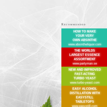
Recommended
HOW TO MAKE
YOUR VERY
OWN ABSINTHE
www.absintheliquor.com
THE WORLDS
LARGEST ESSENCE
ASSORTMENT
www.partyman.se
NEW AND IMPROVED
FAST-ACTING
TURBO YEAST
www.turbo-yeast.com
EASY ALCOHOL
DISTILLATION WITH
EASYSTILL
TABLETOPS
www.easystill.com